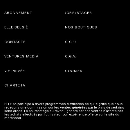
ABONNEMENT
JOBS/STAGES
ELLE BELGIË
NOS BOUTIQUES
CONTACTS
C.G.U.
VENTURES MEDIA
C.G.V.
VIE PRIVÉE
COOKIES
CHARTE IA
ELLE.be participe à divers programmes d’affiliation ce qui signifie que nous
recevons une commission sur les ventes générées par le biais de certains
liens créés. Le pourcentage du revenu généré par ces ventes n’affecte pas
les achats effectués par l’utilisateur ou l’expérience offerte sur le site du
marchand.
Plus d'infos