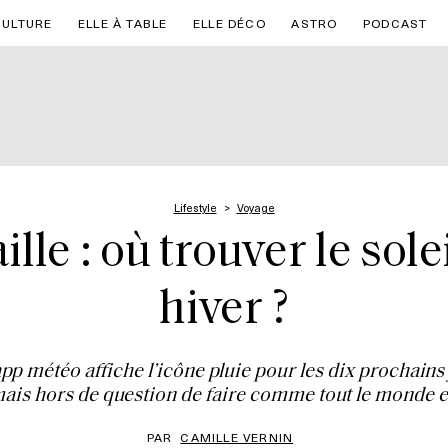
CULTURE
ELLE À TABLE
ELLE DÉCO
ASTRO
PODCAST
Lifestyle
Voyage
ille : où trouver le sol
hiver ?
e app météo affiche l’icône pluie pour les dix prochains
ais hors de question de faire comme tout le monde e
PAR
CAMILLE VERNIN