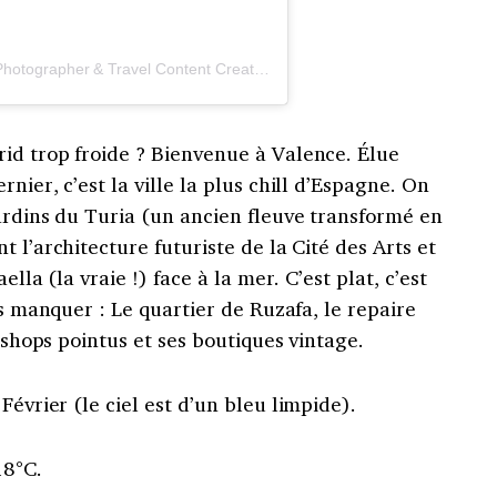
Une publication partagée par Ekaterina | Photographer & Travel Content Creator (@travelandcityguide)
id trop froide ? Bienvenue à Valence. Élue
nier, c’est la ville la plus chill d’Espagne. On
ardins du Turia (un ancien fleuve transformé en
 l’architecture futuriste de la Cité des Arts et
ella (la vraie !) face à la mer. C’est plat, c’est
as manquer : Le quartier de Ruzafa, le repaire
e shops pointus et ses boutiques vintage.
Février (le ciel est d’un bleu limpide).
18°C.