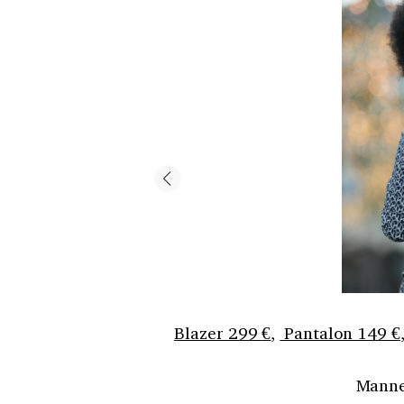
Blazer 299
€
,
Pantalon 149
€
Manneq