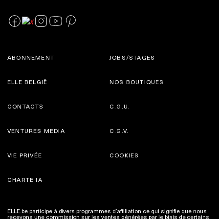
ABONNEMENT
JOBS/STAGES
ELLE BELGIË
NOS BOUTIQUES
CONTACTS
C.G.U.
VENTURES MEDIA
C.G.V.
VIE PRIVÉE
COOKIES
CHARTE IA
ELLE.be participe à divers programmes d’affiliation ce qui signifie que nous
recevons une commission sur les ventes générées par le biais de certains