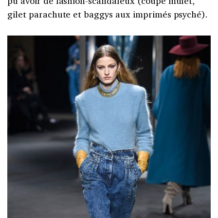
pu avoir de fashion-scandaleux (coupe mulet,
gilet parachute et baggys aux imprimés psyché).