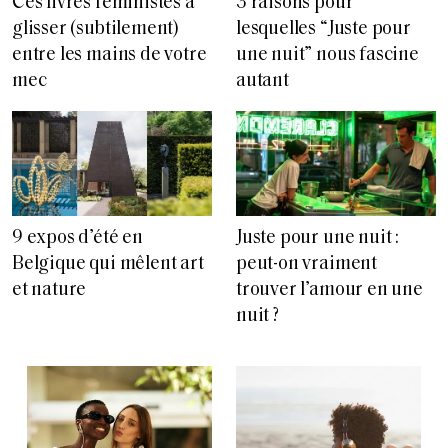
Ces livres féministes à
3 raisons pour
glisser (subtilement)
lesquelles “Juste pour
entre les mains de votre
une nuit” nous fascine
mec
autant
9 expos d’été en
Juste pour une nuit :
Belgique qui mêlent art
peut-on vraiment
et nature
trouver l’amour en une
nuit ?