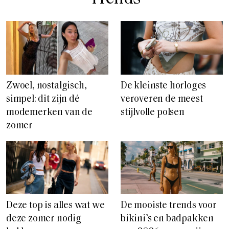
Zwoel, nostalgisch,
De kleinste horloges
simpel: dit zijn dé
veroveren de meest
modemerken van de
stijlvolle polsen
zomer
Deze top is alles wat we
De mooiste trends voor
deze zomer nodig
bikini’s en badpakken