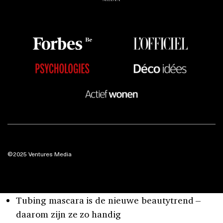
©2025 Ventures Media
Tubing mascara is de nieuwe beautytrend –
daarom zijn ze zo handig