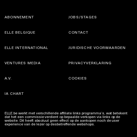
ABONNEMENT
JOBS/STAGES
ELLE BELGIQUE
CONTACT
ELLE INTERNATIONAL
JURIDISCHE VOORWAARDEN
VENTURES MEDIA
PRIVACYVERKLARING
A.V.
COOKIES
IA CHART
ELLE.be werkt met verschillende affiliate links programma’s, wat betekent
dat het een commissie verdient op bepaalde verkopen via links op de
website. Dit heeft absoluut geen effect op de aankopen noch de user
experience van de lezer op desbetreffende webshops.
Meer info