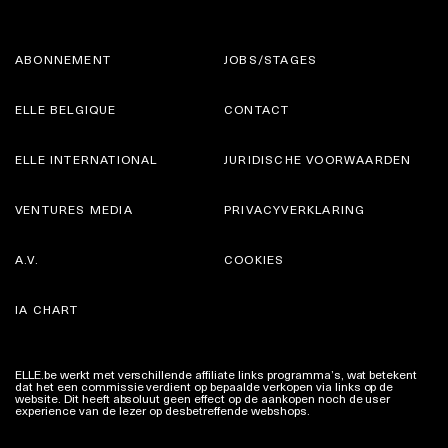
ABONNEMENT
JOBS/STAGES
ELLE BELGIQUE
CONTACT
ELLE INTERNATIONAL
JURIDISCHE VOORWAARDEN
VENTURES MEDIA
PRIVACYVERKLARING
A.V.
COOKIES
IA CHART
ELLE.be werkt met verschillende affiliate links programma’s, wat betekent
dat het een commissie verdient op bepaalde verkopen via links op de
website. Dit heeft absoluut geen effect op de aankopen noch de user
experience van de lezer op desbetreffende webshops.
Meer info