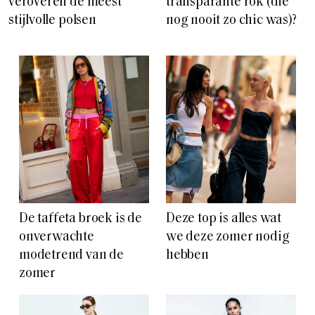
veroveren de meest
transparante rok (die
stijlvolle polsen
nog nooit zo chic was)?
De taffeta broek is de
Deze top is alles wat
onverwachte
we deze zomer nodig
modetrend van de
hebben
zomer