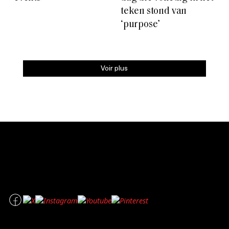
teken stond van
‘purpose’
Voir plus