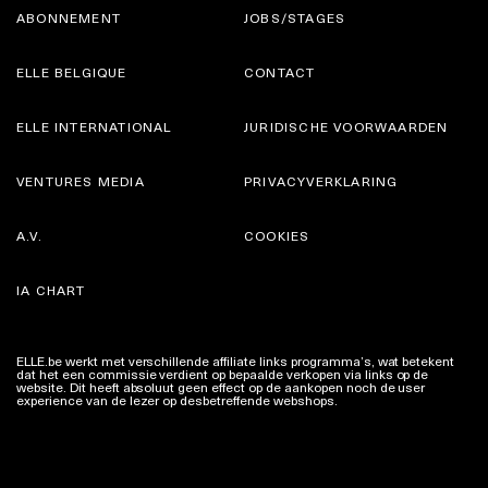
ABONNEMENT
JOBS/STAGES
ELLE BELGIQUE
CONTACT
ELLE INTERNATIONAL
JURIDISCHE VOORWAARDEN
VENTURES MEDIA
PRIVACYVERKLARING
A.V.
COOKIES
IA CHART
ELLE.be werkt met verschillende affiliate links programma’s, wat betekent
dat het een commissie verdient op bepaalde verkopen via links op de
website. Dit heeft absoluut geen effect op de aankopen noch de user
experience van de lezer op desbetreffende webshops.
Meer info