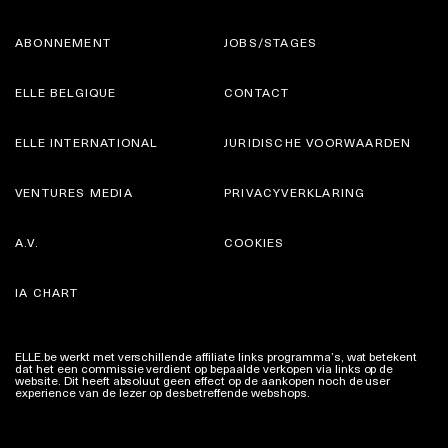
ABONNEMENT
JOBS/STAGES
ELLE BELGIQUE
CONTACT
ELLE INTERNATIONAL
JURIDISCHE VOORWAARDEN
VENTURES MEDIA
PRIVACYVERKLARING
A.V.
COOKIES
IA CHART
ELLE.be werkt met verschillende affiliate links programma’s, wat betekent
dat het een commissie verdient op bepaalde verkopen via links op de
website. Dit heeft absoluut geen effect op de aankopen noch de user
experience van de lezer op desbetreffende webshops.
Meer info