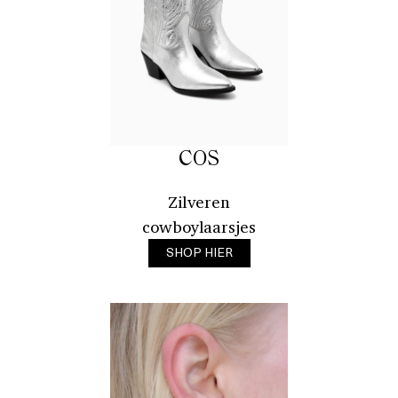
COS
Zilveren
cowboylaarsjes
SHOP HIER