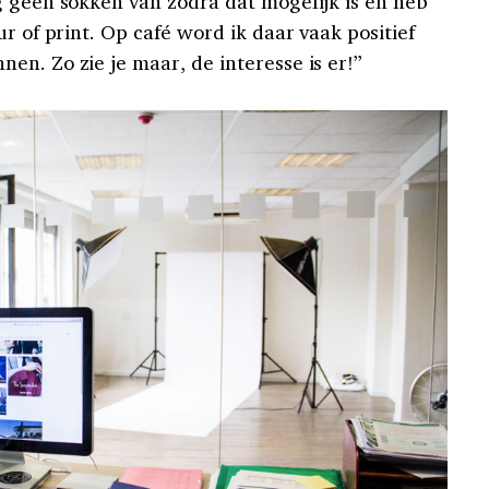
g geen sokken van zodra dat mogelijk is en heb
r of print. Op café word ik daar vaak positief
n. Zo zie je maar, de interesse is er!”