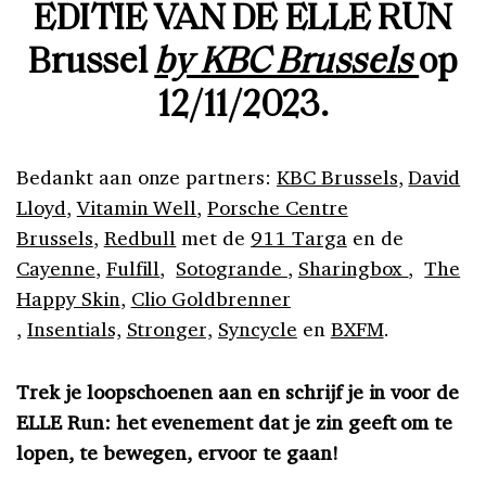
EDITIE VAN DE ELLE RUN
Brussel
by KBC Brussels
op
12/11/2023.
Bedankt aan onze partners:
KBC Brussels
,
David
Lloyd
,
Vitamin Well
,
Porsche Centre
Brussels
,
Redbull
met de
911 Targa
en de
Cayenne
,
Fulfill
,
Sotogrande
,
Sharingbox
,
The
Happy Skin
,
Clio Goldbrenner
,
Insentials,
Stronger,
Syncycle
en
BXFM
.
Trek je loopschoenen aan en schrijf je in voor de
ELLE Run: het evenement dat je zin geeft om te
lopen, te bewegen, ervoor te gaan!