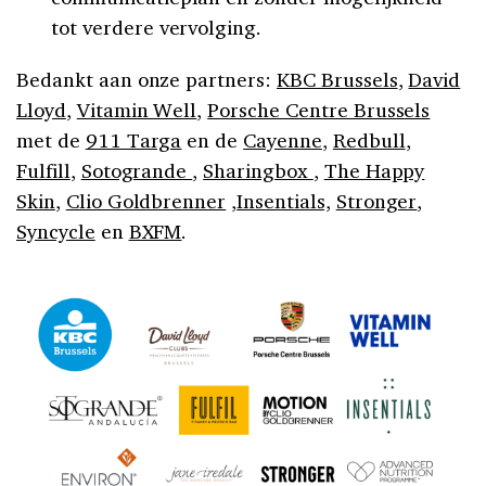
tot verdere vervolging.
Bedankt aan onze partners:
KBC Brussels
,
David
Lloyd
,
Vitamin Well
,
Porsche Centre Brussels
met de
911 Targa
en de
Cayenne
,
Redbull
,
Fulfill
,
Sotogrande
,
Sharingbox
,
The Happy
Skin
,
Clio Goldbrenner
,
Insentials,
Stronger
,
Syncycle
en
BXFM
.