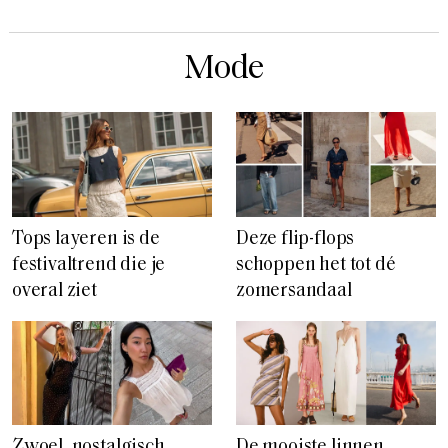
Mode
Tops layeren is de
Deze flip-flops
festivaltrend die je
schoppen het tot dé
overal ziet
zomersandaal
Zwoel, nostalgisch,
De mooiste linnen