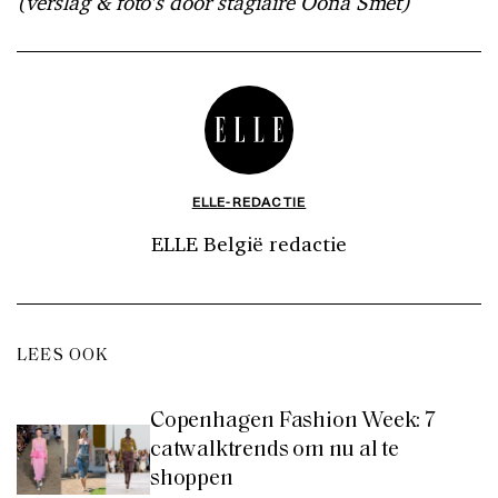
(verslag & foto’s door stagiaire Oona Smet)
ELLE-REDACTIE
ELLE België redactie
LEES OOK
Copenhagen Fashion Week: 7
catwalktrends om nu al te
shoppen