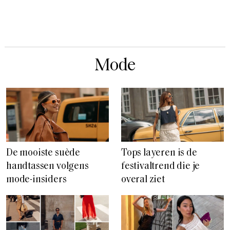
Mode
De mooiste suède
Tops layeren is de
handtassen volgens
festivaltrend die je
mode-insiders
overal ziet