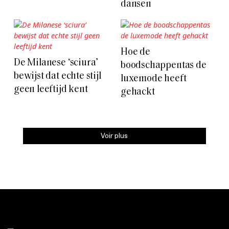
dansen
Hoe de
De Milanese ‘sciura’
boodschappentas de
bewijst dat echte stijl
luxemode heeft
geen leeftijd kent
gehackt
Voir plus