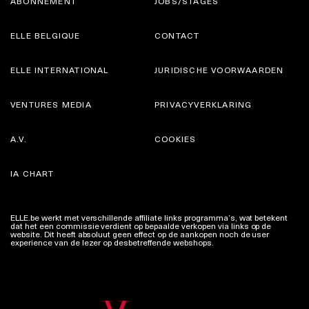
ABONNEMENT
JOBS/STAGES
ELLE BELGIQUE
CONTACT
ELLE INTERNATIONAL
JURIDISCHE VOORWAARDEN
VENTURES MEDIA
PRIVACYVERKLARING
A.V.
COOKIES
IA CHART
ELLE.be werkt met verschillende affiliate links programma’s, wat betekent
dat het een commissie verdient op bepaalde verkopen via links op de
website. Dit heeft absoluut geen effect op de aankopen noch de user
experience van de lezer op desbetreffende webshops.
Meer info