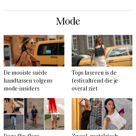
Mode
De mooiste suède
Tops layeren is de
handtassen volgens
festivaltrend die je
mode-insiders
overal ziet