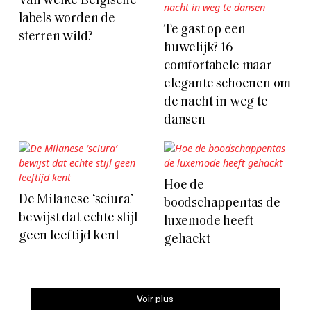
Van welke Belgische
labels worden de
Te gast op een
sterren wild?
huwelijk? 16
comfortabele maar
elegante schoenen om
de nacht in weg te
dansen
Hoe de
De Milanese ‘sciura’
boodschappentas de
bewijst dat echte stijl
luxemode heeft
geen leeftijd kent
gehackt
Voir plus