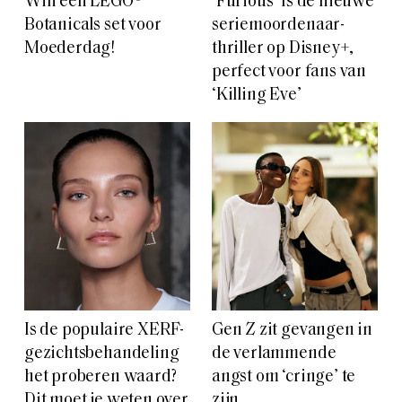
Win een LEGO®
‘Furious’ Is de nieuwe
Botanicals set voor
seriemoordenaar-
Moederdag!
thriller op Disney+,
perfect voor fans van
‘Killing Eve’
Is de populaire XERF-
Gen Z zit gevangen in
gezichtsbehandeling
de verlammende
het proberen waard?
angst om ‘cringe’ te
Dit moet je weten over
zijn