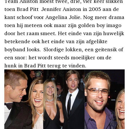
Team Aniston moest twee, drie, vier keer slikken
toen Brad Pitt Jennifer Aniston in 2005 aan de
kant schoof voor Angelina Jolie. Nog meer drama
toen hij meteen ook maar zijn golden boy imago
door het raam smeet. Het einde van zijn huwelijk
betekende ook het einde van zijn afgelikte
boyband looks. Slordige lokken, een geitensik of
een snor: het wordt steeds moeilijker om de
hunk in Brad Pitt terug te vinden.