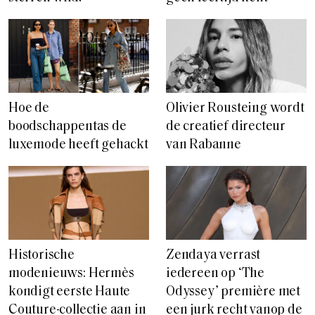
Hoe de
Olivier Rousteing wordt
boodschappentas de
de creatief directeur
luxemode heeft gehackt
van Rabanne
Historische
Zendaya verrast
modenieuws: Hermès
iedereen op ‘The
kondigt eerste Haute
Odyssey’ première met
Couture-collectie aan in
een jurk recht vanop de