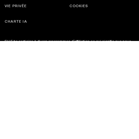
VIE PRIVÉE
COOKIES
CHARTE IA
ELLE.be participe à divers programmes d’affiliation ce qui signifie que nous
recevons une commission sur les ventes générées par le biais de certains
liens créés. Le pourcentage du revenu généré par ces ventes n’affecte pas
les achats effectués par l’utilisateur ou l’expérience offerte sur le site du
marchand.
Plus d'infos