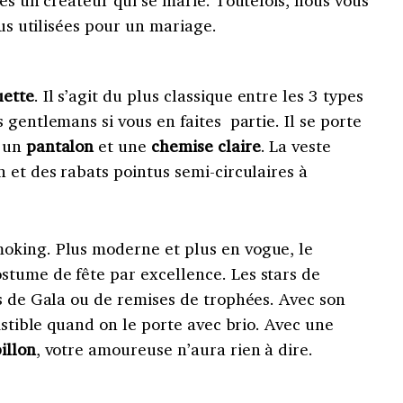
tes un créateur qui se marie. Toutefois, nous vous
lus utilisées pour un mariage.
uette
. Il s’agit du plus classique entre les 3 types
 gentlemans si vous en faites partie. Il se porte
c un
pantalon
et une
chemise claire
. La veste
 et des rabats pointus semi-circulaires à
oking. Plus moderne et plus en vogue, le
tume de fête par excellence. Les stars de
s de Gala ou de remises de trophées. Avec son
istible quand on le porte avec brio. Avec une
illon
, votre amoureuse n’aura rien à dire.