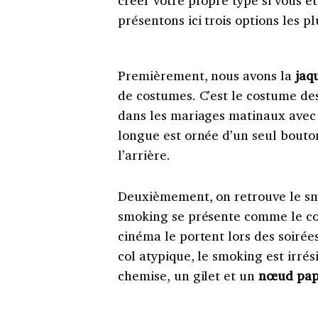
créer votre propre type si vous ê
présentons ici trois options les p
Premièrement, nous avons la
jaq
de costumes. C’est le costume des
dans les mariages matinaux ave
longue est ornée d’un seul bouton
l’arrière.
Deuxièmement, on retrouve le sm
smoking se présente comme le cos
cinéma le portent lors des soirée
col atypique, le smoking est irrés
chemise, un gilet et un
nœud pap