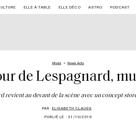
CULTURE
ELLE À TABLE
ELLE DÉCO
ASTRO
PODCAST
Mode
News Actu
our de Lespagnard, mul
 revient au devant de la scène avec un concept stor
PAR
ELISABETH CLAUSS
PUBLIÉ LE : 31/10/2019