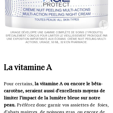
URIAGE DÉVELOPPE UNE GAMME COMPLÈTE DE SOINS (7 PRODUITS)
SPÉCIALEMENT CONÇUS POUR LIMITER LE VIEILLISSEMENT PROVOQUÉ PAR
UNE EXPOSITION IMPORTANTE AUX ÉCRANS. CRÈME NUIT PEELING MULTI-
U
ACTIONS, URIAGE, 50 ML, 32 € EN PHARMACIE.
T
E
La vitamine A
Pour certains,
la vitamine A ou encore le bêta-
carotène, seraient aussi d’excellents moyens de
limiter l’impact de la lumière bleue sur notre
peau.
Préférez donc garnir vos assiettes de foies,
d’abats maigres, de poissons gras, ou encore de