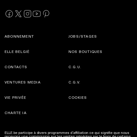
ABONNEMENT
JOBS/STAGES
ELLE BELGIË
NOS BOUTIQUES
CONTACTS
C.G.U.
VENTURES MEDIA
C.G.V.
VIE PRIVÉE
COOKIES
CHARTE IA
ELLE.be participe à divers programmes d’affiliation ce qui signifie que nous
recevons une commission sur les ventes générées par le biais de certains