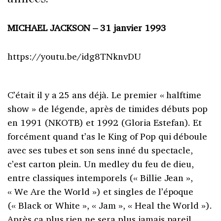
MICHAEL JACKSON – 31 janvier 1993
https://youtu.be/idg8TNknvDU
C’était il y a 25 ans déjà. Le premier « halftime
show » de légende, après de timides débuts pop
en 1991 (NKOTB) et 1992 (Gloria Estefan). Et
forcément quand t’as le King of Pop qui déboule
avec ses tubes et son sens inné du spectacle,
c’est carton plein. Un medley du feu de dieu,
entre classiques intemporels (« Billie Jean »,
« We Are the World ») et singles de l’époque
(« Black or White », « Jam », « Heal the World »).
Après ça plus rien ne sera plus jamais pareil.