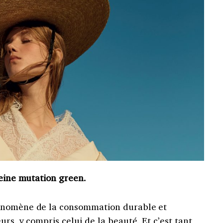
leine mutation green.
énomène de la consommation durable et
rs, y compris celui de la beauté. Et c’est tant