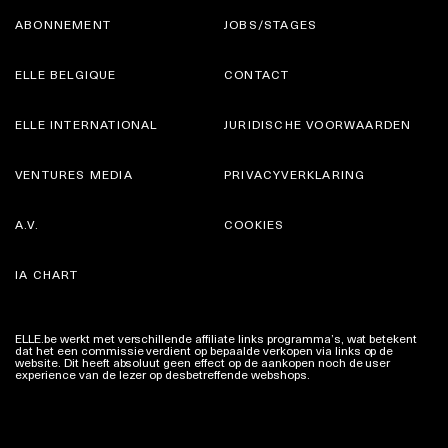
ABONNEMENT
JOBS/STAGES
ELLE BELGIQUE
CONTACT
ELLE INTERNATIONAL
JURIDISCHE VOORWAARDEN
VENTURES MEDIA
PRIVACYVERKLARING
A.V.
COOKIES
IA CHART
ELLE.be werkt met verschillende affiliate links programma’s, wat betekent
dat het een commissie verdient op bepaalde verkopen via links op de
website. Dit heeft absoluut geen effect op de aankopen noch de user
experience van de lezer op desbetreffende webshops.
Meer info