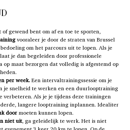
JD
t of gewend bent om af en toe te sporten,
raining
vooraleer je door de straten van Brussel
 bedoeling om het parcours uit te lopen. Als je
 laat je dan begeleiden door professionele
 op maat bezorgen dat volledig is afgestemd op
kheden.
gen per week.
Een intervaltrainingssessie om je
 je snelheid te werken en een duurlooptraining
verbeteren. Als je je tijdens deze trainingen
 derde, langere looptraining inplannen. Idealiter
uk door
moeten kunnen lopen.
n niet uit
, ga geleidelijk te werk. Het is niet
et evenement 3 keer 20 km te lopen. Op de