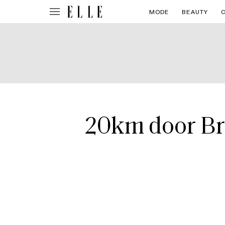
MODE
BEAUTY
20km door Bru