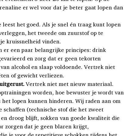
renaline er wel voor dat je beter gaat lopen dan
e leest het goed. Als je snel én traag kunt lopen
 verleggen, het tweede om zuurstof op te
je kruissnelheid vinden.
n er een paar belangrijke principes: drink
gevarieerd en zorg dat er geen tekorten
van alcohol en slaap voldoende. Vertrek niet
ëten of gewicht verliezen.
uitgerust.
Vertrek niet met nieuw materiaal.
looptrainingen worden, hoe bewuster je wordt van
ens het lopen kunnen hinderen. Wij raden aan om
e schaffen (technische stof die het zweet
en droog blijft, sokken van goede kwaliteit die
or zorgen dat je geen blaren krijgt,
e je voor de repetitieve schokken tijdens het