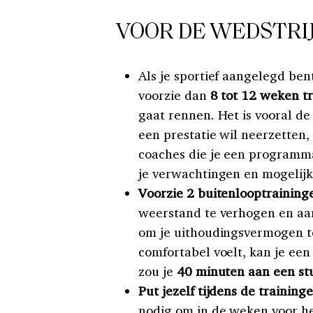
VOOR DE WEDSTRI
Als je sportief aangelegd ben
voorzie dan
8 tot 12 weken t
gaat rennen. Het is vooral de
een prestatie wil neerzetten,
coaches die je een programma
je verwachtingen en mogelij
Voorzie 2 buitenlooptrainin
weerstand te verhogen en aan
om je uithoudingsvermogen te 
comfortabel voelt, kan je een
zou je
40 minuten aan een st
Put jezelf tijdens de traininge
nodig om in de weken voor h