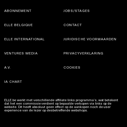
ABONNEMENT
JOBS/STAGES
ELLE BELGIQUE
CONTACT
ELLE INTERNATIONAL
JURIDISCHE VOORWAARDEN
VENTURES MEDIA
PRIVACYVERKLARING
A.V.
COOKIES
IA CHART
ELLE.be werkt met verschillende affiliate links programma’s, wat betekent
dat het een commissie verdient op bepaalde verkopen via links op de
website. Dit heeft absoluut geen effect op de aankopen noch de user
experience van de lezer op desbetreffende webshops.
Meer info