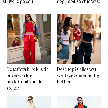
stijlvolle polsen
nog nooit zo chic was)?
De taffeta broek is de
Deze top is alles wat
onverwachte
we deze zomer nodig
modetrend van de
hebben
zomer