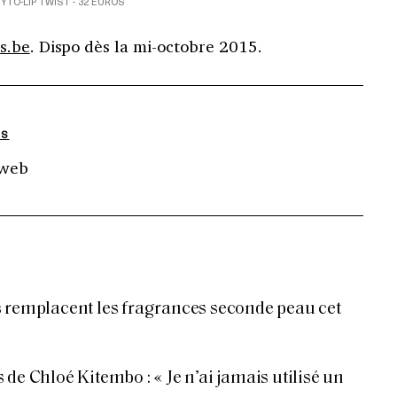
YTO-LIP TWIST - 32 EUROS
s.be
. Dispo dès la mi-octobre 2015.
NS
 web
 remplacent les fragrances seconde peau cet
de Chloé Kitembo : « Je n’ai jamais utilisé un