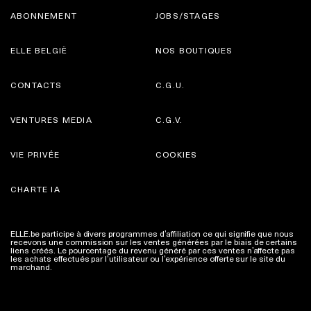
ABONNEMENT
JOBS/STAGES
ELLE BELGIË
NOS BOUTIQUES
CONTACTS
C.G.U.
VENTURES MEDIA
C.G.V.
VIE PRIVÉE
COOKIES
CHARTE IA
ELLE.be participe à divers programmes d’affiliation ce qui signifie que nous
recevons une commission sur les ventes générées par le biais de certains
liens créés. Le pourcentage du revenu généré par ces ventes n’affecte pas
les achats effectués par l’utilisateur ou l’expérience offerte sur le site du
marchand.
Plus d'infos