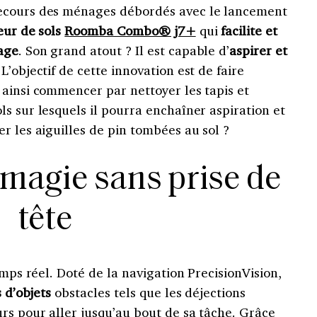
ecours des ménages débordés avec le lancement
eur de sols
Roomba Combo® j7+
qui
facilite et
age
. Son grand atout ? Il est capable d’
aspirer et
 L’objectif de cette innovation est de faire
a ainsi commencer par nettoyer les tapis et
s sur lesquels il pourra enchaîner aspiration et
r les aiguilles de pin tombées au sol ?
a magie sans prise de
tête
emps réel. Doté de la navigation PrecisionVision,
 d’objets
obstacles tels que les déjections
rs pour aller jusqu’au bout de sa tâche. Grâce