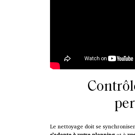
Contrôl
per
Le nettoyage doit se synchronise
s’adapte à votre planning
et à
vo