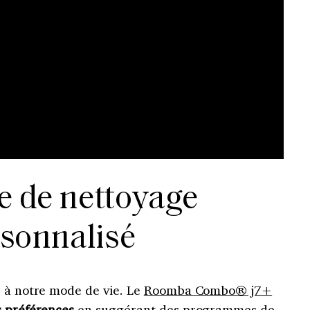
e de nettoyage
sonnalisé
r à notre mode de vie. Le
Roomba Combo® j7+
s préférences
en suggérant des programmes de