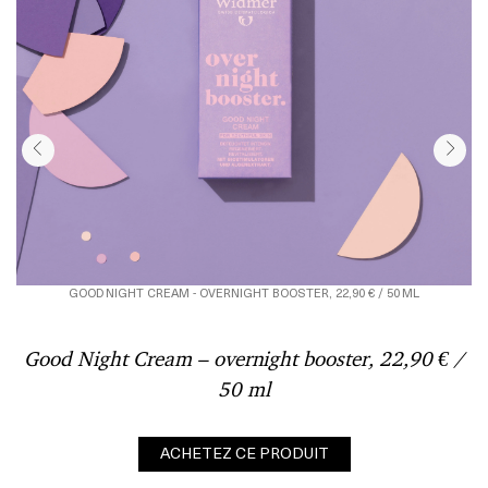
G
GOOD NIGHT CREAM - OVERNIGHT BOOSTER, 22,90 € / 50 ML
Good Night Cream – overnight booster, 22,90 € /
50 ml
ACHETEZ CE PRODUIT