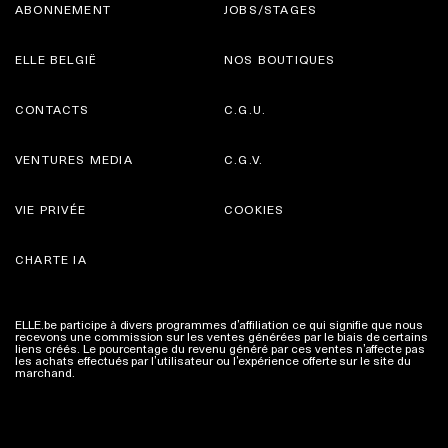
ABONNEMENT
JOBS/STAGES
ELLE BELGIË
NOS BOUTIQUES
CONTACTS
C.G.U.
VENTURES MEDIA
C.G.V.
VIE PRIVÉE
COOKIES
CHARTE IA
ELLE.be participe à divers programmes d’affiliation ce qui signifie que nous
recevons une commission sur les ventes générées par le biais de certains
liens créés. Le pourcentage du revenu généré par ces ventes n’affecte pas
les achats effectués par l’utilisateur ou l’expérience offerte sur le site du
marchand.
Plus d'infos