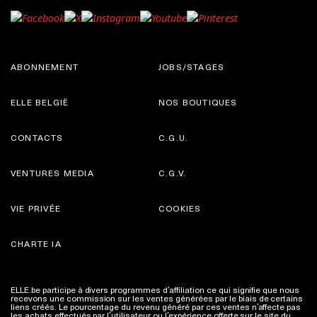
ABONNEMENT
JOBS/STAGES
ELLE BELGIË
NOS BOUTIQUES
CONTACTS
C.G.U.
VENTURES MEDIA
C.G.V.
VIE PRIVÉE
COOKIES
CHARTE IA
ELLE.be participe à divers programmes d’affiliation ce qui signifie que nous
recevons une commission sur les ventes générées par le biais de certains
liens créés. Le pourcentage du revenu généré par ces ventes n’affecte pas
les achats effectués par l’utilisateur ou l’expérience offerte sur le site du