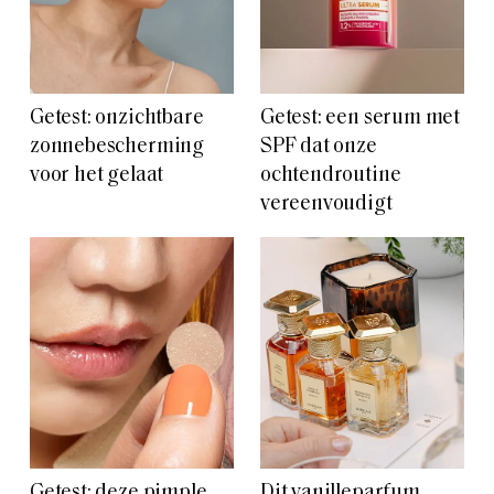
Getest: onzichtbare
Getest: een serum met
zonnebescherming
SPF dat onze
voor het gelaat
ochtendroutine
vereenvoudigt
Getest: deze pimple
Dit vanilleparfum